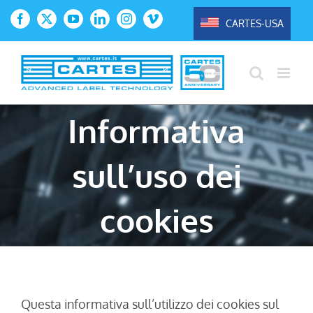
Salta
CARTES-USA
Facebook
X
YouTube
LinkedIn
Instagram
Vimeo
al
contenuto
Informativa
sull’uso dei
cookies
Questa informativa sull’utilizzo dei cookies sul