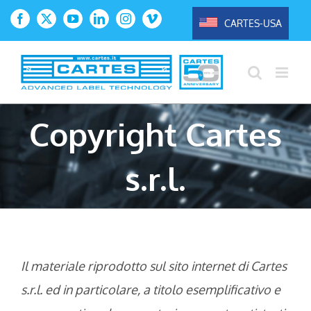
Salta
CARTES-USA
Facebook
X
YouTube
LinkedIn
Instagram
Vimeo
al
contenuto
Copyright Cartes
s.r.l.
Il materiale riprodotto sul sito internet di Cartes
s.r.l. ed in particolare, a titolo esemplificativo e