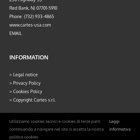
Red Bank, NJ 07701-5910
Phone: (732) 933-4865
www.cartes-usa.com
EMAIL
INFORMATION
>
Legal notice
>
Privacy Policy
>
Cookies Policy
>
Copyright Cartes s.r.l.
Utilizziamo cookies tecnici e cookies di terze parti:
Leggi
continuando a navigare nel sito si accetta la nostra
informativa
politica cookies.