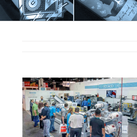
View
Larger
Image