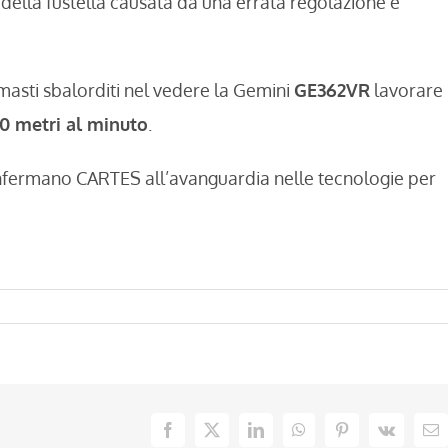
a della fustella causata da una errata regolazione e
rimasti sbalorditi nel vedere la Gemini
GE362VR
lavorare
00 metri al minuto
.
onfermano CARTES all’avanguardia nelle tecnologie per
Facebook
X
LinkedIn
WhatsApp
Pinterest
Vk
Em