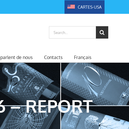
CARTES-USA
Search
for:
s parlent de nous
Contacts
Français
6 – REPORT