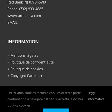
Red Bank, NJ 07701-5910
Phone: (732) 933-4865
www.cartes-usa.com
EMAIL
INFORMATION
>
Mentions légales
>
Politique de confidentialité
>
Politique de cookies
>
Copyright Cartes s.r.l.
Utilizziamo cookies tecnici e cookies di terze parti:
Leggi
continuando a navigare nel sito si accetta la nostra
informativa
politica cookies.
Copyright 2026 Cartes S.r.l. - P.IVA 02234310361 - Developed by